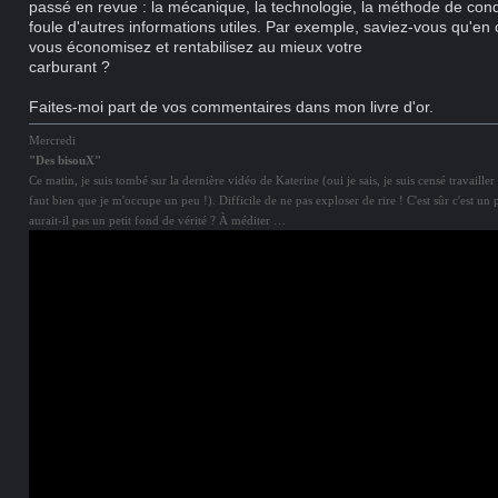
passé en revue : la mécanique, la technologie, la méthode de con
foule d'autres informations utiles. Par exemple, saviez-vous qu'en
vous économisez et rentabilisez au mieux votre
carburant ?
Faites-moi part de vos commentaires dans mon livre d'or.
Mercredi
"Des bisouX"
Ce matin, je suis tombé sur la dernière vidéo de Katerine (oui je sais, je suis censé travailler 
faut bien que je m'occupe un peu !). Difficile de ne pas exploser de rire ! C'est sûr c'est un
aurait-il pas un petit fond de vérité ? À méditer …