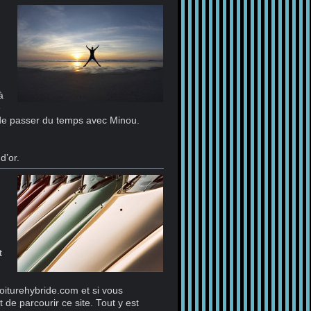
à
e
 de passer du temps avec Minou.
d’or.
t
voiturehybride.com et si vous
 de parcourir ce site. Tout y est