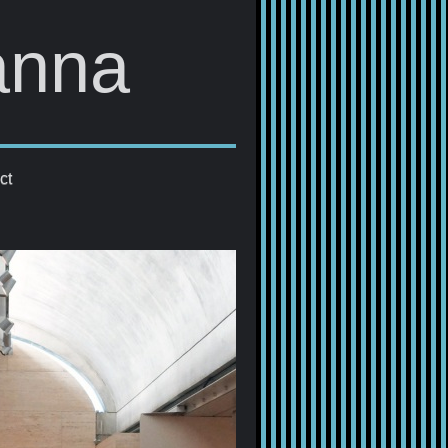
anna
ct