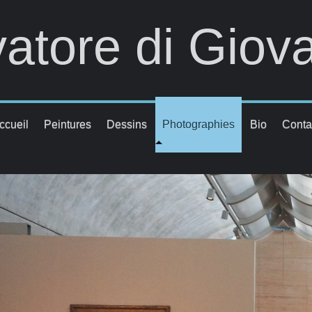
vatore di Giov
ccueil
Peintures
Dessins
Photographies
Bio
Conta