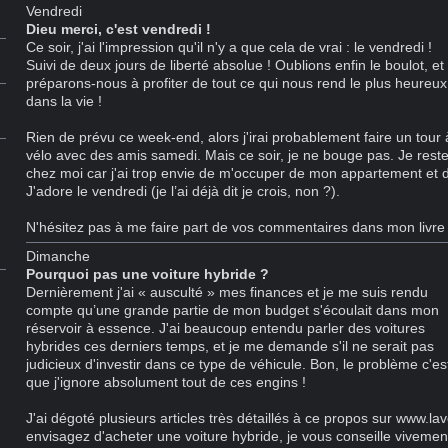
Vendredi
Dieu merci, c'est vendredi !
Ce soir, j'ai l'impression qu'il n'y a que cela de vrai : le vendredi !
Suivi de deux jours de liberté absolue ! Oublions enfin le boulot, et
préparons-nous à profiter de tout ce qui nous rend le plus heureux
dans la vie !
Rien de prévu ce week-end, alors j'irai probablement faire un tour 
vélo avec des amis samedi. Mais ce soir, je ne bouge pas. Je rest
chez moi car j'ai trop envie de m'occuper de mon appartement et
J'adore le vendredi (je l’ai déjà dit je crois, non ?).
N'hésitez pas à me faire part de vos commentaires dans mon livre 
Dimanche
Pourquoi pas une voiture hybride ?
Dernièrement j'ai « ausculté » mes finances et je me suis rendu
compte qu’une grande partie de mon budget s'écoulait dans mon
réservoir à essence. J'ai beaucoup entendu parler des voitures
hybrides ces derniers temps, et je me demande s'il ne serait pas
judicieux d'investir dans ce type de véhicule. Bon, le problème c'es
que j'ignore absolument tout de ces engins !
J'ai dégoté plusieurs articles très détaillés à ce propos sur www.la
envisagez d'acheter une voiture hybride, je vous conseille vivement