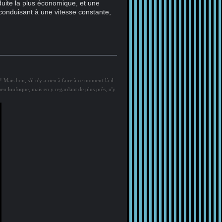
duite la plus économique, et une
 conduisant à une vitesse constante,
! Mais bon, s'il n'y a rien à faire à ce moment-là il
 peu loufoque, mais en y regardant de plus près, n'y