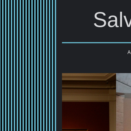
Sal
A